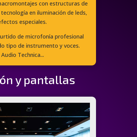
 macromontajes con estructuras de
a tecnología en iluminación de leds,
efectos especiales.
rtido de microfonía profesional
do tipo de instrumento y voces.
Audio Technica...
ión y pantallas