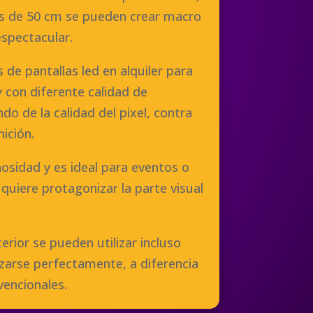
 de 50 cm se pueden crear macro
espectacular.
 de pantallas led en alquiler para
y con diferente calidad de
do de la calidad del pixel, contra
ición.
osidad y es ideal para eventos o
quiere protagonizar la parte visual
erior se pueden utilizar incluso
lizarse perfectamente, a diferencia
vencionales.