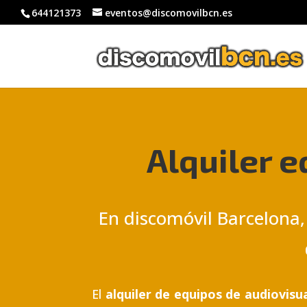
644121373
eventos@discomovilbcn.es
Alquiler 
En discomóvil Barcelona,
El
alquiler de equipos de audiovisu