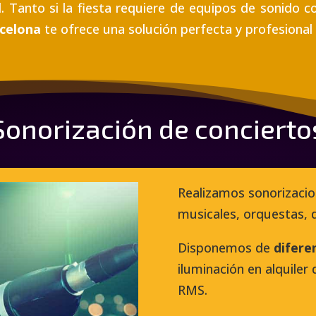
d. Tanto si la fiesta requiere de equipos de sonido
rcelona
te ofrece una solución perfecta y profesional
Sonorización de concierto
Realizamos sonorizacio
musicales, orquestas,
Disponemos de
difere
iluminación en alquile
RMS.