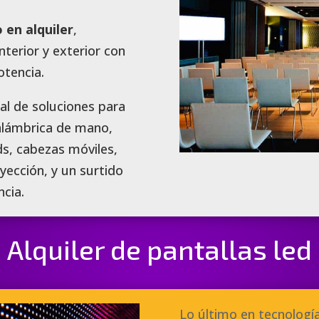
 en alquiler
,
terior y exterior con
otencia.
al de soluciones para
alámbrica de mano,
ds, cabezas móviles,
yección, y un surtido
cia.
Alquiler de pantallas led
Lo último en tecnología