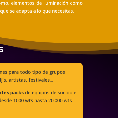
 como, elementos de iluminación como
 que se adapta a lo que necesitas.
s
nes para todo tipo de grupos
dj´s
, artistas, festivales...
ntes packs
de equipos de sonido e
r desde 1000 wts hasta 20.000 wts