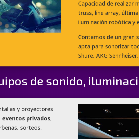
Capacidad de realizar
truss, line array, últim
iluminación robótica y 
Contamos de un gran su
apta para sonorizar to
Shure, AKG Sennheiser, 
uipos de sonido, iluminac
ntallas y proyectores
a
eventos privados
,
rbenas, sorteos,