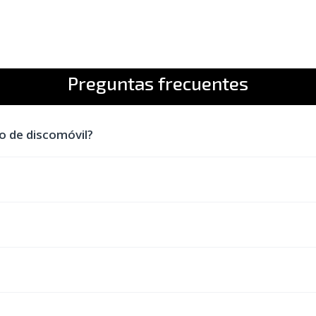
Preguntas frecuentes
io de discomóvil?
vil necesitaremos mas espacio o menos, por ejempl
3x2 metros para montar todo el equipo.Es importante
 montaje de equipos, amenización de comida o cena (
eden hablar con el dj para solicitar sus peticiones, n
ar a los diferentes asistentes que puedan haber en e
so de restaurantes o espacios interiores solo neces