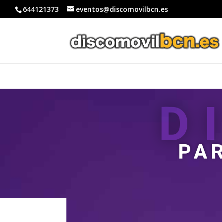
644121373
eventos@discomovilbcn.es
D
PA