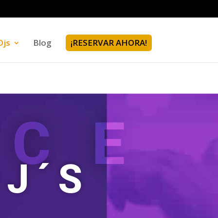
Djs
Blog
¡RESERVAR AHORA!
OCE
J´S