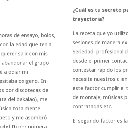
¿Cuál es tu secreto p
trayectoria?
La receta que yo utiliz
oras de ensayo, bolos,
sesiones de manera exi
con la edad que tenia,
Seriedad, profesionali
uerer salir con mis
desde el primer contac
dí abandonar el grupo
contestar rápido los p
é a odiar mi
necesite nuestros clie
esitaba oxigeno. En
este factor cumplir el 
os por discotecas de
de montaje, músicas p
ruta del bakalao), me
contratadas etc.
úsica totalmente
espeto y me asombró
El segundo factor es la
a del Dj
por primera