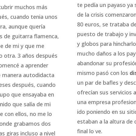
te pedía un payaso ya s
scubrir muchos más
de la crisis comenzaron
ués, cuando tenia unos
80 euros, se trataba d
rra, aunque quería
puesto de trabajo y inv
s de guitarra flamenca,
y globos para hincharlo
rte de mi y que me
mucho daños a los pay
o otra. 3 años después
abandonar su profesión
comencé a aprender
mismo pasó con los
di
de manera autodidacta
un par de bafles y des
meses después, cuando
ofrecían sus servicios
grupo que ensayaba en
una empresa profesion
nido que salía de mi
ido poniendo en su siti
 con ellos, no me lo
estaban a la altura de o
 donde grabamos dos
final lo ve.
s giras incluso a nivel