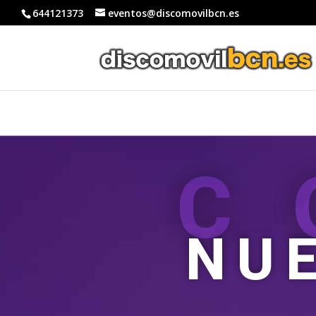
644121373
eventos@discomovilbcn.es
C
NU