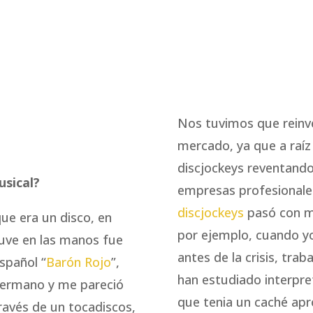
Nos tuvimos que reinv
mercado, ya que a raíz 
discjockeys reventando
usical?
empresas profesionales
discjockeys
pasó con m
ue era un disco, en
por ejemplo, cuando yo
tuve en las manos fue
antes de la crisis, tra
spañol “
Barón Rojo
”,
han estudiado interpret
hermano y me pareció
que tenia un caché apr
ravés de un tocadiscos,