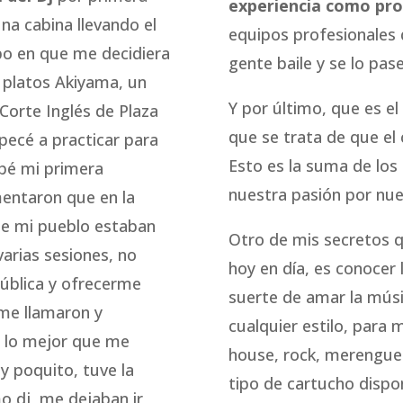
experiencia como pro
na cabina llevando el
equipos profesionales 
po en que me decidiera
gente baile y se lo pase
 platos Akiyama, un
Y por último, que es el
Corte Inglés de Plaza
que se trata de que el 
pecé a practicar para
Esto es la suma de los
abé mi primera
nuestra pasión por nue
entaron que en la
de mi pueblo estaban
Otro de mis secretos 
arias sesiones, no
hoy en día, es conocer
 Pública y ofrecerme
suerte de amar la músi
 me llamaron y
cualquier estilo, para
e lo mejor que me
house, rock, merengue
 poquito, tuve la
tipo de cartucho dispon
 dj, me dejaban ir