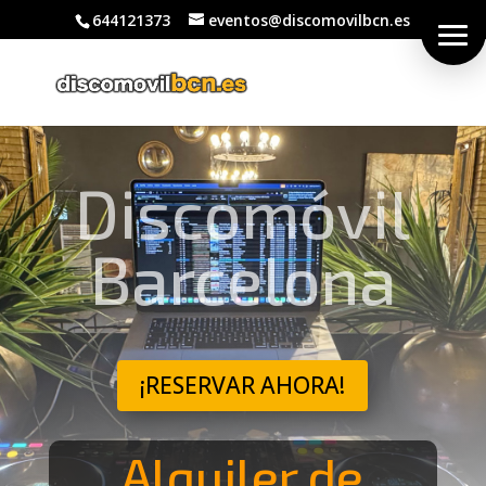
644121373
eventos@discomovilbcn.es
Discomóvil
Barcelona
¡RESERVAR AHORA!
Alquiler de