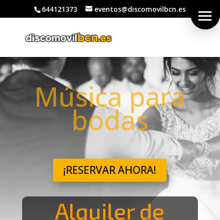
644121373
eventos@discomovilbcn.es
Música para
bodas
¡RESERVAR AHORA!
Alquiler de